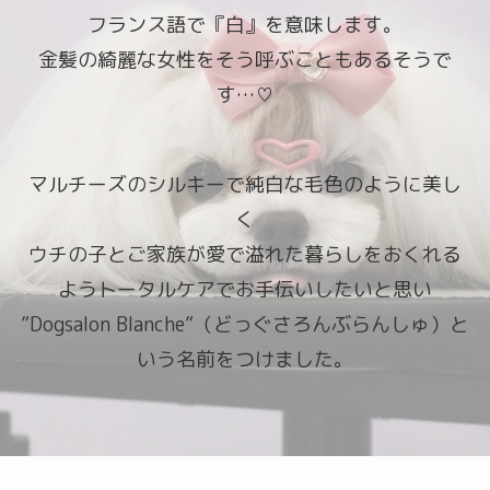
フランス語で『白』を意味します。
金髪の綺麗な女性をそう呼ぶこともあるそうで
す…♡
マルチーズのシルキーで純白な毛色のように美し
く
ウチの子とご家族が愛で溢れた暮らしをおくれる
ようトータルケアでお手伝いしたいと思い
”Dogsalon Blanche”（どっぐさろんぶらんしゅ）と
いう名前をつけました。