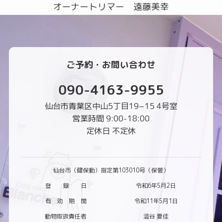
オーナートリマー 遠藤美幸
ご予約・お問い合わせ
090-4163-9955
仙台市青葉区中山5丁目19−15 4号室
営業時間 9:00-18:00
定休日 不定休
仙台市（健保動）指定第103010号（保管）
登 録 日
令和6年5月2日
有 効 期 間
令和11年5月1日
動物取扱責任者
澁谷 夏佳